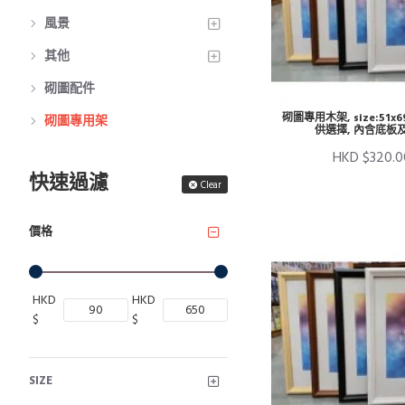
風景
其他
砌圖配件
砌圖專用木架, size:51x6
砌圖專用架
供選擇, 內含底板
HKD $320.0
快速過濾
Clear
價格
HKD
HKD
$
$
SIZE