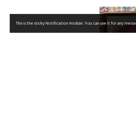
This is the sticky Notification module. You can use it for any mess
木架, A4 size:21x29.
膠片
HKD $90.0