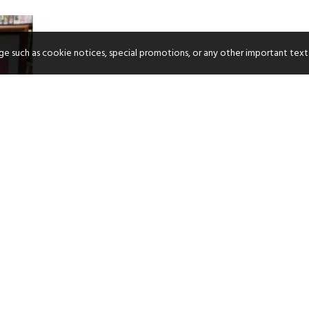
age such as cookie notices, special promotions, or any other important text
7cm, 內含底板及
0
已經到底了