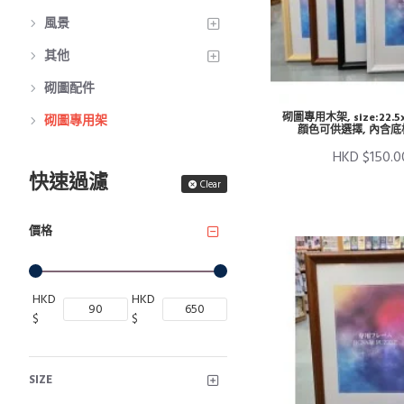
風景
其他
砌圖配件
砌圖專用木架, size:22.5
砌圖專用架
顔色可供選擇, 內含
HKD $150.0
快速過濾
Clear
價格
HKD
HKD
$
$
SIZE