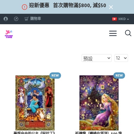
迎新優惠
首次購物滿$800, 減$50
購物車
HKD
NEW
NEW
夢想自由的公主《阿拉丁》
祈禱燈（纏繞在塔頂）500 塊,