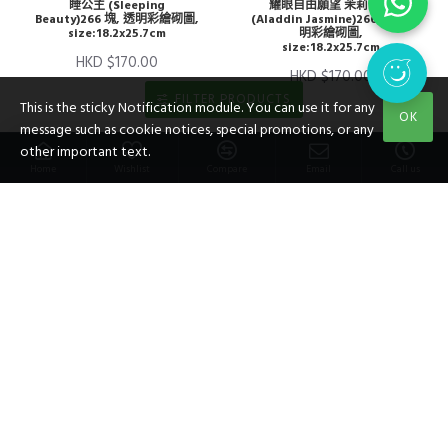
睡公主 (Sleeping
耀眼自由願望 茉莉公主
Beauty)266 塊, 透明彩繪砌圖,
(Aladdin Jasmine)266 塊, 透
size:18.2x25.7cm
明彩繪砌圖,
size:18.2x25.7cm
HKD $170.00
HKD $170.00
FILTER PRODUCTS
This is the sticky Notification module. You can use it for any
OK
message such as cookie notices, special promotions, or any
other important text.
Home
Wishlist
Compare
Email
Call us
愛的故事（貝兒）（美女與野
夜空閃電之夢（長髮公主）
獸）266 塊, 透明彩繪砌圖,
266 塊, 透明彩繪砌圖,
size:18.2x25.7cm
size:18.2x25.7cm
HKD $170.00
HKD $170.00