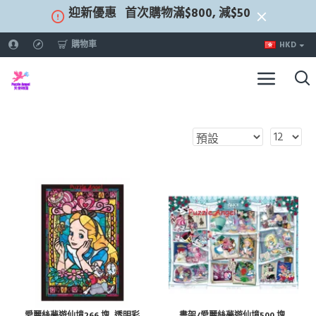
迎新優惠
首次購物滿$800, 減$50
購物車
HKD
愛麗絲夢遊仙境266 塊, 透明彩
書架/愛麗絲夢遊仙境500 塊,