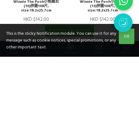
Winnie The Pooh小熊維尼
Winnie The Pooh小熊維尼
(10)拼圖108片,
(13)拼圖108片,
size:18.2x25.7cm
size:18.2x25.7cm
HKD $142.00
HKD $142.00
FILTER PRODUCTS
This is the sticky Notification module. You can use it for any
OK
message such as cookie notices, special promotions, or any
other important text.
Home
Wishlist
Compare
Email
Call us
Winnie The Pooh小熊維尼
Winnie The Pooh小熊維尼
(17)拼圖108片,
(19)拼圖108片,
size:18.2x25.7cm
size:18.2x25.7cm
HKD $142.00
HKD $142.00