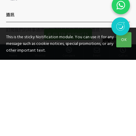
通訊
訂閱我們的時事通訊，以了解最新新聞和促銷資訊。
FILTER PRODUCTS
This is the sticky Notification module. You can use it for any
OK
傳送
message such as cookie notices, special promotions, or any
other important text.
我已經閱讀並同意條款
私隱條例
Home
Wishlist
Compare
Email
Call us
社交媒體
版權所有©
2026，PUZZLE ANGEL，保留所有最終決定權利