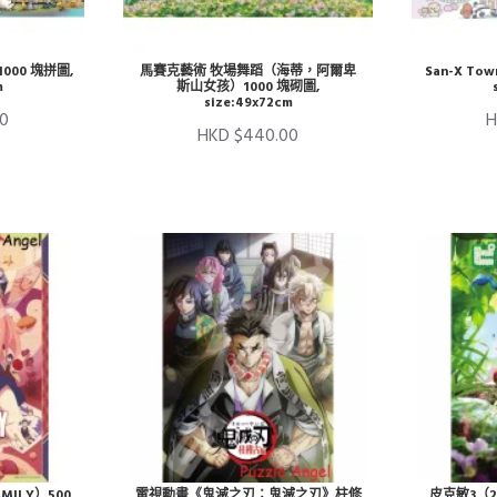
00 塊拼圖,
馬賽克藝術 牧場舞蹈（海蒂，阿爾卑
San-X Tow
m
斯山女孩）1000 塊砌圖,
size:49x72cm
0
H
HKD $440.00
MILY）500
電視動畫《鬼滅之刃：鬼滅之刃》柱修
皮克敏3（