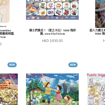
Sumikko
騎士們集合！（星之卡比）1000 塊拼
超人力霸王
 無框藝術砌圖,
圖, size:51x73.5cm
1000 塊
2.1cm
HKD $430.00
H
0
NEW
NEW