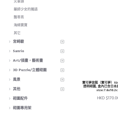
火車頭
藥師少女的獨語
飄零燕
海綿寶寶
其它
宮崎駿
Sanrio
Art/插畫，藝術畫
3D Puzzle/立體砌圖
風景
寶可夢放鬆（寶可夢）15
透明砌圖, 盒內已含日本
其他
size:7.6x10.2
HKD $170.0
砌圖配件
砌圖專用架