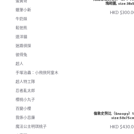
蛋黃哥
塊砌圖, size:38x
蠟筆小新
HKD $300.0
牛奶妹
鬆弛熊
達洋貓
迷路偵探
彼得兔
超人
手塚治蟲：小飛俠阿童木
超人特工隊
忍者亂太郎
櫻桃小丸子
百變小櫻
倫敦史努比（Snoopy）10
我係小忌廉
size:50x75c
HKD $430.0
魔法公主明琪桃子