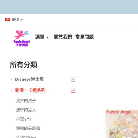
HKD
選單
關於我們
常見問題
所有分類
Disney/迪士尼
動漫，卡通系列
我推的孩子
進擊的巨人
排球少年
葬送的芙莉蓮
名偵探柯南