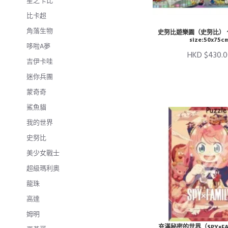
星之卡比
比卡超
角落生物
史努比遊樂園（史努比） 10
size:50x75c
哆啦A夢
HKD $430.0
吉伊卡哇
迷你兵團
蒙奇奇
鯊魚貓
我的世界
史努比
美少女戰士
超級瑪利奧
龍珠
高達
姆明
充滿秘密的世界（SPY×FA