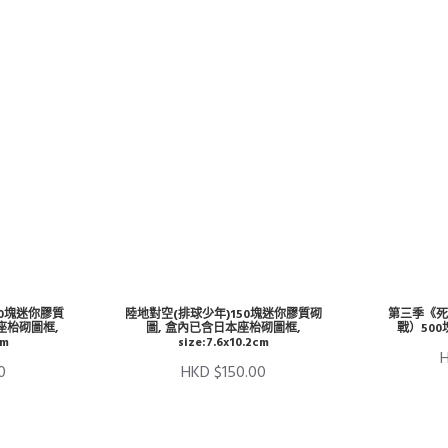
0塊迷你膠質
陸地對空(排球少年)150塊迷你膠質砌
第三季《死
座枱砌圖框,
圖, 盒內已含日本座枱砌圖框,
戰）500塊
cm
size:7.6x10.2cm
0
HKD $150.00