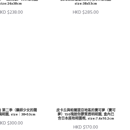
size:26x38cm
size:38x53cm
HKD $238.00
HKD $285.00
白 第二季（藥師少女的獨
皮卡丘與帕爾提亞地區的寶可夢（寶可
砌圖, size：38×53cm
夢）150塊迷你膠質透明砌圖, 盒內已
含日本座枱砌圖框, size:7.6x10.2cm
HKD $300.00
HKD $170.00