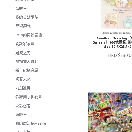
海賊王
我的英雄學院
咒術迴戰
JoJo的奇妙冒險
Sumikko Drawing（
Gurashi）366塊膠質,
間謀家家酒
size:30.7X23.7x
鬼滅之刃
HKD $380.0
魔物獵人崛起
新世紀福音戰士
初音未來
刀劍亂舞
紫羅蘭永恆花園
火影忍者
遊戲王
肌肉魔法使Mashle