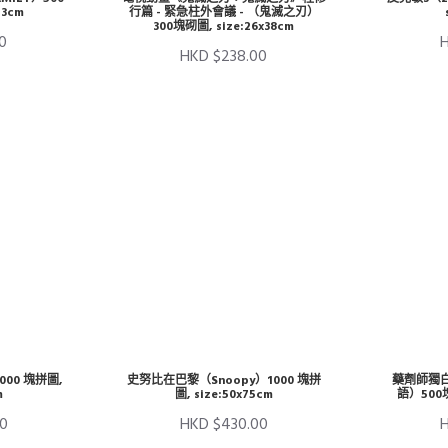
53cm
行篇 - 緊急柱外會議 - （鬼滅之刃）
300塊砌圖, size:26x38cm
0
HKD $238.00
00 塊拼圖,
史努比在巴黎（Snoopy）1000 塊拼
藥劑師獨
m
圖, size:50x75cm
語）500塊
0
HKD $430.00