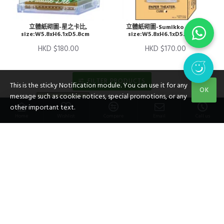
立體紙砌圖-星之卡比,
立體紙砌圖-Sumikko no Yu,
size:W5.8xH6.1xD5.8cm
size:W5.8xH6.1xD5.8cm
HKD $180.00
HKD $170.00
FILTER PRODUCTS
This is the sticky Notification module. You can use it for any
OK
message such as cookie notices, special promotions, or any
other important text.
Home
Wishlist
Compare
Email
Call us
立體紙砌圖-Sumikko
立體紙砌圖-Kabigon（神奇寶
Gurashi,
貝）,
size:W5.8xH6.1xD5.8cm
size:W5.8xH6.1xD5.8cm
HKD $170.00
HKD $170.00