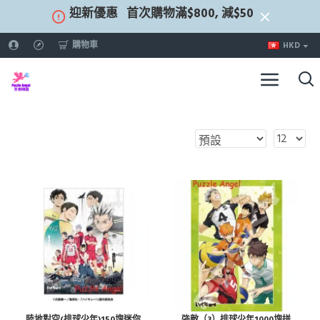
迎新優惠
首次購物滿$800, 減$50
購物車
HKD
陸地對空(排球少年)150塊迷你
強敵（3）排球少年1000塊拼