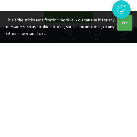
FILTER PRODUCTS
This is the sticky Notification module. You can use it for any
OK
message such as cookie notices, special promotions, or any
已經到底了
other important text.
Home
Wishlist
Compare
Email
Call us
客戶服務
聯繫我們
送貨
退換貨
私隱條例
條款和細則
我的帳戶