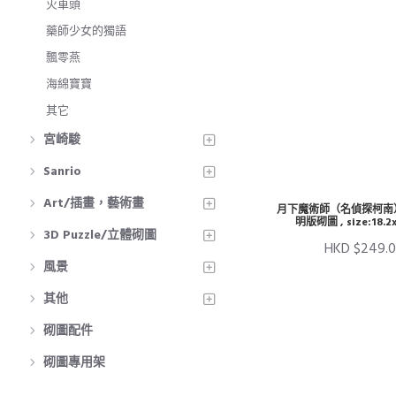
火車頭
藥師少女的獨語
飄零燕
海綿寶寶
其它
宮崎駿
Sanrio
Art/插畫，藝術畫
月下魔術師（名偵探柯南）2
明版砌圖 , size:18.2
3D Puzzle/立體砌圖
HKD $249.
風景
其他
砌圖配件
砌圖專用架