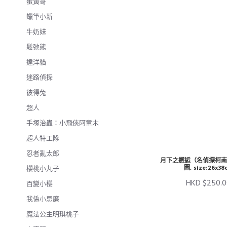
蛋黃哥
蠟筆小新
牛奶妹
鬆弛熊
達洋貓
迷路偵探
彼得兔
超人
手塚治蟲：小飛俠阿童木
超人特工隊
忍者亂太郎
月下之邂逅（名偵探柯南）
圖, size:26x38
櫻桃小丸子
HKD $250.
百變小櫻
我係小忌廉
魔法公主明琪桃子