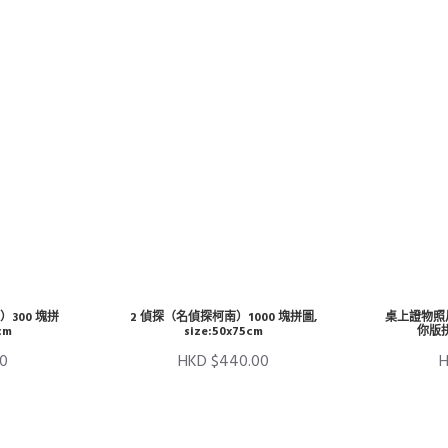
300 塊拼
2 偵探（名偵探柯南）1000 塊拼圖,
桌上證物照片
cm
size:50x75cm
你版拼圖
00
HKD $440.00
H