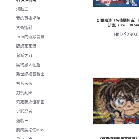
海賊王
我的英雄學院
幻靈魔法（名偵探柯南）3
拼圖, size：30.5×
咒術迴戰
HKD $280.
JoJo的奇妙冒險
間謀家家酒
鬼滅之刃
魔物獵人崛起
新世紀福音戰士
初音未來
刀劍亂舞
紫羅蘭永恆花園
火影忍者
遊戲王
肌肉魔法使Mashle