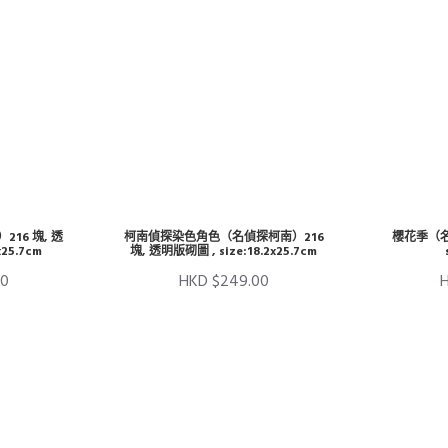
16 塊, 透
柯南偵探染色角色（名偵探柯南）216
櫻花季（名
x25.7cm
塊, 透明版砌圖 , size:18.2x25.7cm
00
HKD $249.00