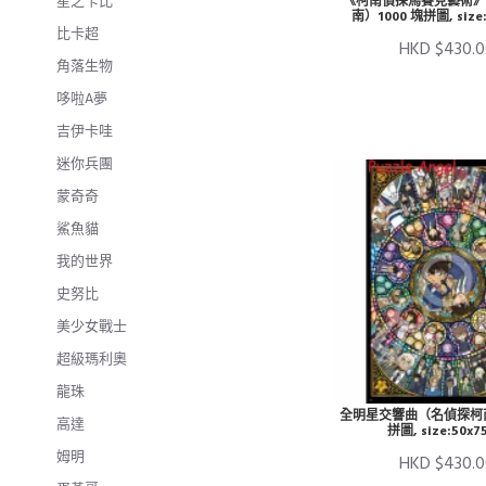
星之卡比
《柯南偵探馬賽克藝術》
南）1000 塊拼圖, size
比卡超
HKD $430.0
角落生物
哆啦A夢
吉伊卡哇
迷你兵團
蒙奇奇
鯊魚貓
我的世界
史努比
美少女戰士
超級瑪利奧
龍珠
全明星交響曲（名偵探柯南
高達
拼圖, size:50x7
姆明
HKD $430.0