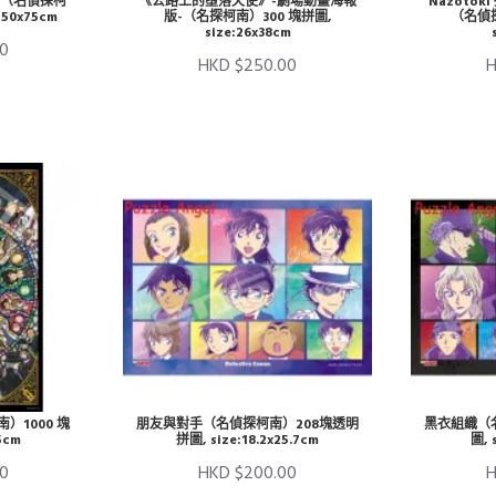
（名偵探柯
《公路上的墮落天使》-劇場動畫海報
Nazoto
:50x75cm
版-（名探柯南）300 塊拼圖,
（名偵探
size:26x38cm
0
HKD $250.00
H
）1000 塊
朋友與對手（名偵探柯南）208塊透明
黑衣組織（
5cm
拼圖, size:18.2x25.7cm
圖, 
0
HKD $200.00
H