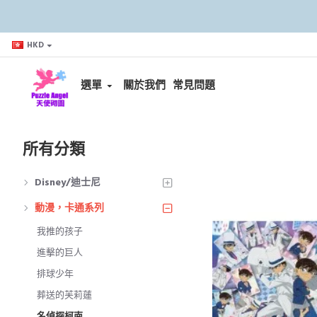
HKD
選單
關於我們
常見問題
所有分類
Disney/迪士尼
動漫，卡通系列
我推的孩子
進擊的巨人
排球少年
葬送的芙莉蓮
名偵探柯南