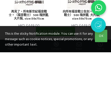
再見了，所有新世紀福音戰
向所有福音戰士告別。（福音
士。（福音戰士） 500 塊拼圖,
戰士） 500 塊拼圖, 大片裝,
大片裝, size:50x75cm
size:50x75cm
HKD $449.00
HKD $449.00
FILTER PRODUCTS
This is the sticky Notification module. You can use it for any
OK
message such as cookie notices, special promotions, or any
other important text.
Home
Wishlist
Compare
Email
Call us
立體紙砌圖- Ray Asuka Mari
立體紙砌圖- 真嗣薰（新世紀福
（新世紀福音戰士）, size:高
音戰士）, size:高10×寬8×深
8×寬10×深4.2cm
4.2cm
HKD $150.00
HKD $140.00