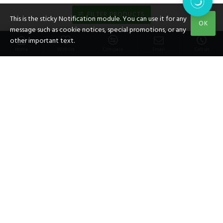
FILTER PRODUCTS
This is the sticky Notification module. You can use it for any
OK
message such as cookie notices, special promotions, or any
other important text.
Home
Wishlist
Compare
Email
Call us
博人傳1000 塊拼圖,
size:51x73.5cm
HKD $442.00
已經到底了