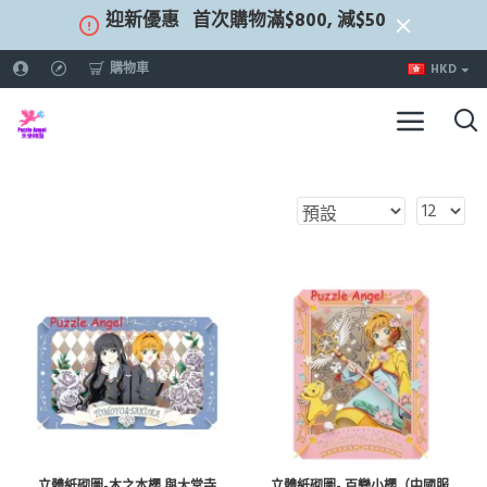
迎新優惠
首次購物滿$800, 減$50
購物車
HKD
立體紙砌圖-木之本櫻 與大堂寺
立體紙砌圖- 百變小櫻（中國服