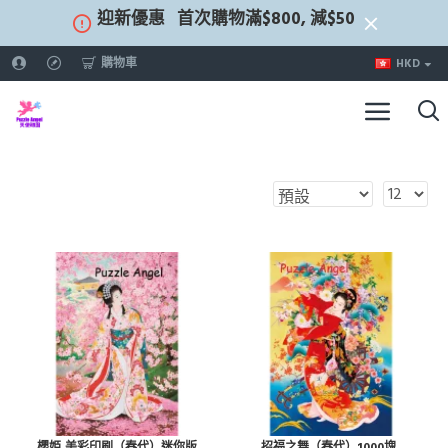
迎新優惠
首次購物滿$800, 減$50
購物車
HKD
櫻姫,美彩印刷（春代）迷你版
招福之舞（春代）1000塊,