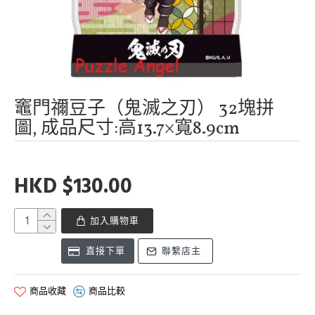
竈門禰豆子（鬼滅之刃） 32塊拼
圖, 成品尺寸:高13.7×寬8.9cm
HKD $130.00
加入購物車
直接下單
聯繫店主
商品收藏
商品比較